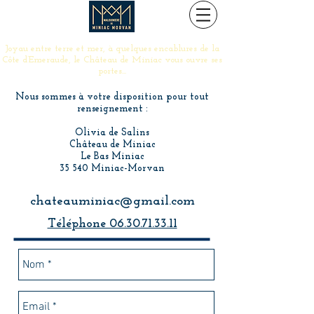
Joyau entre terre et mer, à quelques encablures de la
Côte d’Emeraude, le Château de Miniac vous ouvre ses
portes...
Nous sommes à votre disposition pour tout
renseignement :
Olivia de Salins
Château de Miniac
Le Bas Miniac
35 540 Miniac-Morvan
chateauminiac@gmail.com
Téléphone 06.30.71.33.11